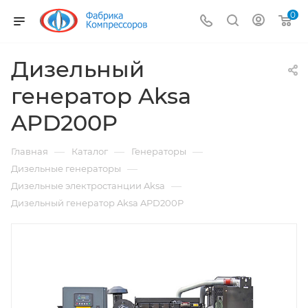
0
Дизельный
генератор Aksa
APD200P
—
—
—
Главная
Каталог
Генераторы
—
Дизельные генераторы
—
Дизельные электростанции Aksa
Дизельный генератор Aksa APD200P