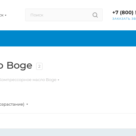
+7 (800) 
ск
ЗАКАЗАТЬ З
о Boge
2
Компрессорное масло Boge
озрастание)