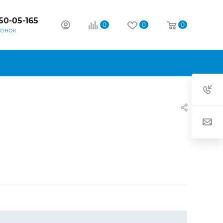
50-05-165
0
0
0
ВОНОК