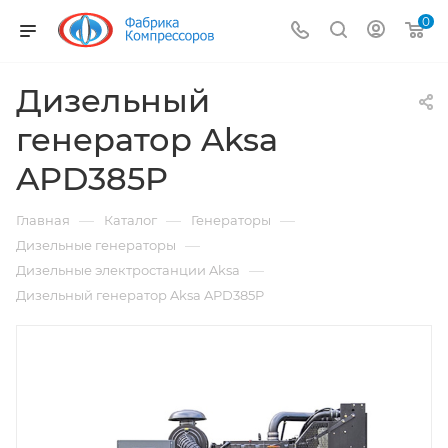
0
Дизельный
генератор Aksa
APD385P
—
—
—
Главная
Каталог
Генераторы
—
Дизельные генераторы
—
Дизельные электростанции Aksa
Дизельный генератор Aksa APD385P