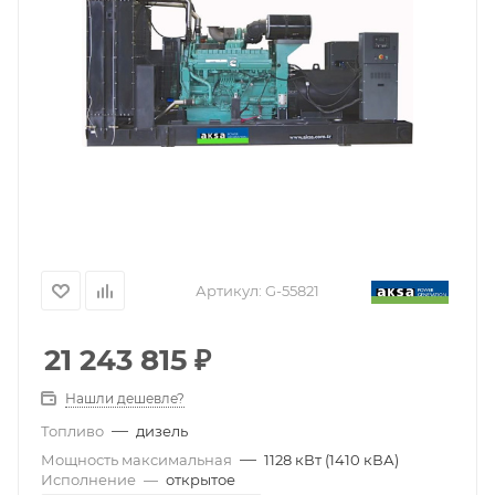
Артикул:
G-55821
21 243 815
₽
Нашли дешевле?
—
Топливо
дизель
—
Мощность максимальная
1128 кВт (1410 кВА)
Исполнение
—
открытое