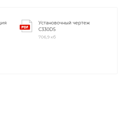
ция
Установочный чертеж
C330D5
706,9 кб