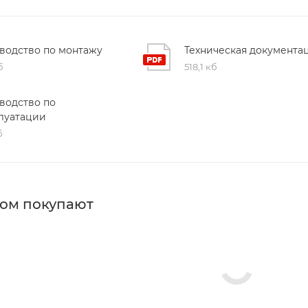
водство по монтажу
Техническая документа
б
518,1 кб
водство по
луатации
б
ром покупают