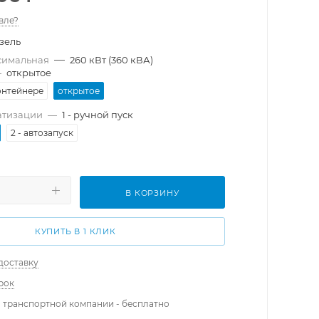
вле?
зель
—
симальная
260 кВт (360 кВА)
—
открытое
онтейнере
открытое
атизации
—
1 - ручной пуск
2 - автозапуск
В КОРЗИНУ
КУПИТЬ В 1 КЛИК
доставку
рок
 транспортной компании - бесплатно