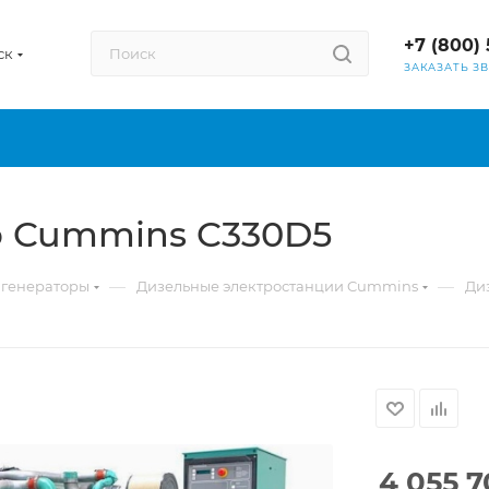
+7 (800) 
ск
ЗАКАЗАТЬ З
р Cummins C330D5
—
—
 генераторы
Дизельные электростанции Cummins
Ди
4 055 7