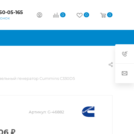
50-05-165
0
0
0
ВОНОК
зельный генератор Cummins C330D5
Артикул:
G-46882
06
₽