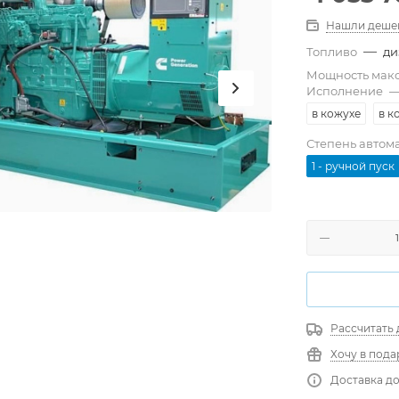
Нашли деше
—
Топливо
ди
Мощность мак
Исполнение
в кожухе
в к
Степень автом
1 - ручной пуск
Рассчитать 
Хочу в пода
Доставка до