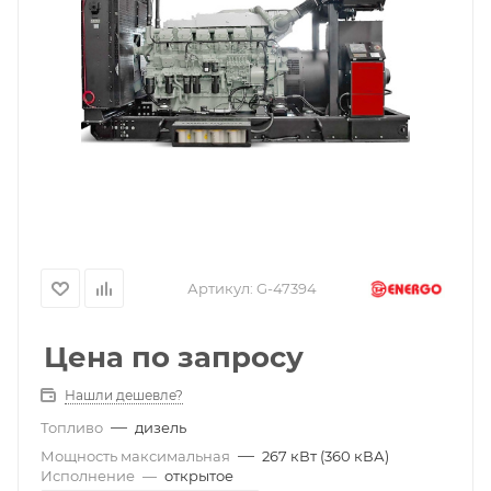
Артикул:
G-47394
Цена по запросу
Нашли дешевле?
—
Топливо
дизель
—
Мощность максимальная
267 кВт (360 кВА)
Исполнение
—
открытое