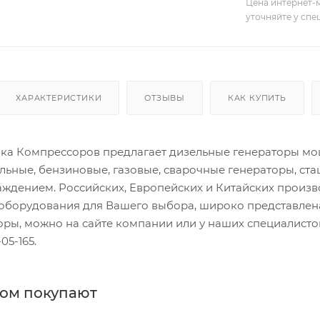
Цена интернет-м
уточняйте у сп
ХАРАКТЕРИСТИКИ
ОТЗЫВЫ
КАК КУПИТЬ
а Компрессоров предлагает дизельные генераторы мощн
льные, бензиновые, газовые, сварочные генераторы, ст
ждением. Российских, Европейских и Китайских произ
оборудования для Вашего выбора, широко представлена
торы, можно на сайте компании или у наших специалис
05-165.
ром покупают