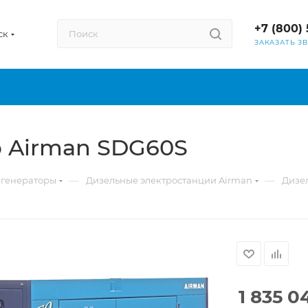
+7 (800) 
ск
ЗАКАЗАТЬ З
 Airman SDG60S
—
—
 генераторы
Дизельные электростанции Airman
Дизе
1 835 0