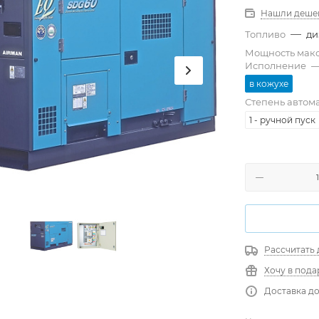
Нашли деше
—
Топливо
ди
Мощность мак
Исполнение
в кожухе
Степень автом
1 - ручной пуск
Рассчитать 
Хочу в пода
Доставка до