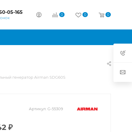
50-05-165
0
0
0
ВОНОК
льный генератор Airman SDG60S
Артикул:
G-55309
42
₽