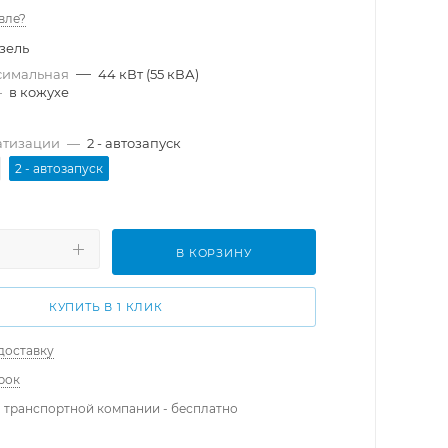
вле?
зель
—
симальная
44 кВт (55 кВА)
—
в кожухе
атизации
—
2 - автозапуск
2 - автозапуск
В КОРЗИНУ
КУПИТЬ В 1 КЛИК
доставку
рок
 транспортной компании - бесплатно