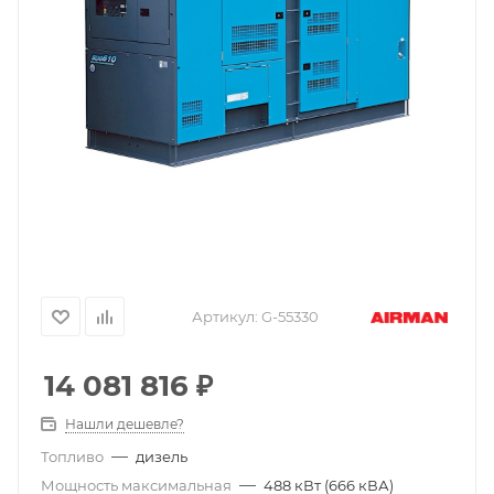
Артикул:
G-55330
14 081 816
₽
Нашли дешевле?
—
Топливо
дизель
—
Мощность максимальная
488 кВт (666 кВА)