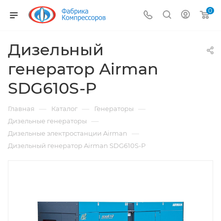
0
Дизельный
генератор Airman
SDG610S-P
—
—
—
Главная
Каталог
Генераторы
—
Дизельные генераторы
—
Дизельные электростанции Airman
Дизельный генератор Airman SDG610S-P