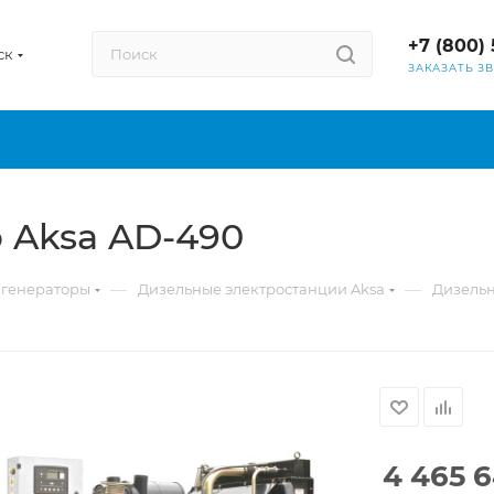
+7 (800) 
ск
ЗАКАЗАТЬ З
 Aksa AD-490
—
—
 генераторы
Дизельные электростанции Aksa
Дизельн
4 465 