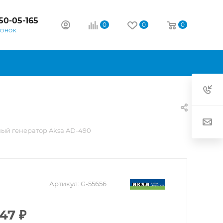
50-05-165
0
0
0
ВОНОК
ый генератор Aksa AD-490
Артикул:
G-55656
647
₽