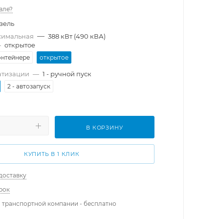
вле?
зель
—
симальная
388 кВт (490 кВА)
—
открытое
онтейнере
открытое
атизации
—
1 - ручной пуск
2 - автозапуск
В КОРЗИНУ
КУПИТЬ В 1 КЛИК
доставку
рок
 транспортной компании - бесплатно