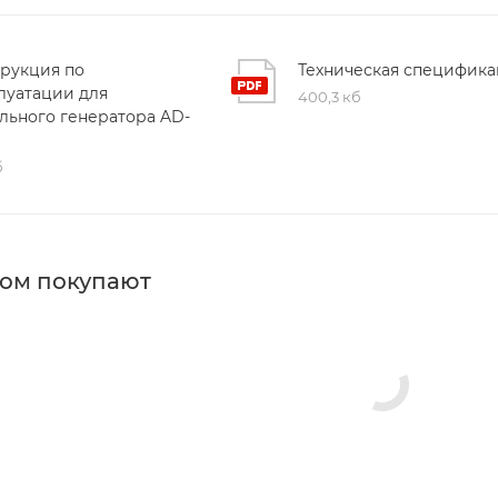
рукция по
Техническая специфика
луатации для
400,3 кб
льного генератора AD-
б
ром покупают