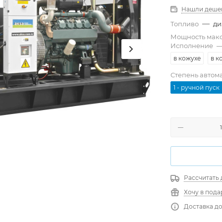
Нашли деше
—
Топливо
ди
Мощность мак
Исполнение
в кожухе
в к
Степень автом
1 - ручной пуск
Рассчитать 
Хочу в пода
Доставка до