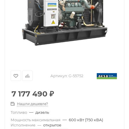
Артикул:
G-55752
7 177 490
₽
Нашли дешевле?
—
Топливо
дизель
—
Мощность максимальная
600 кВт (750 кВА)
Исполнение
—
открытое