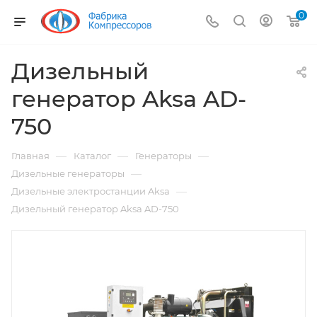
0
Дизельный
генератор Aksa AD-
750
—
—
—
Главная
Каталог
Генераторы
—
Дизельные генераторы
—
Дизельные электростанции Aksa
Дизельный генератор Aksa AD-750