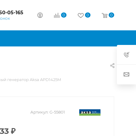
50-05-165
0
0
0
ВОНОК
ый генератор Aksa APD1425M
Артикул:
G-55801
133
₽