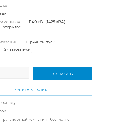
вле?
зель
—
симальная
1140 кВт (1425 кВА)
—
открытое
атизации
—
1 - ручной пуск
2 - автозапуск
В КОРЗИНУ
КУПИТЬ В 1 КЛИК
доставку
рок
 транспортной компании - бесплатно