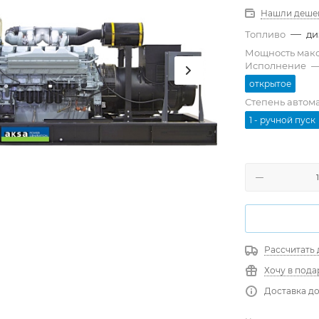
Нашли деше
—
Топливо
ди
Мощность мак
Исполнение
открытое
Степень автом
1 - ручной пуск
Рассчитать 
Хочу в пода
Доставка до