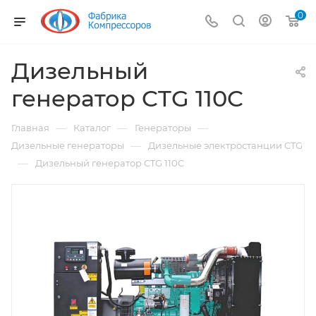
0
Дизельный
генератор CTG 110C
—
—
—
Главная
Каталог
Генераторы
—
Дизельные генераторы
Дизельные электростанции CTG
—
Дизельный генератор CTG 110C