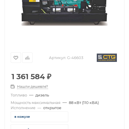
Артикул:
G-46603
1 361 584
₽
Нашли дешевле?
—
Топливо
дизель
—
Мощность максимальная
88 кВт (110 кВА)
Исполнение
—
открытое
в кожухе