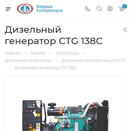
0
Дизельный
генератор CTG 138C
—
—
—
Главная
Каталог
Генераторы
—
Дизельные генераторы
Дизельные электростанции CTG
—
Дизельный генератор CTG 138C