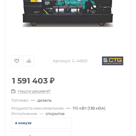
Артикул:
G-46621
1 591 403
₽
Нашли дешевле?
—
Топливо
дизель
—
Мощность максимальная
110 кВт (138 кВА)
Исполнение
—
открытое
в кожухе