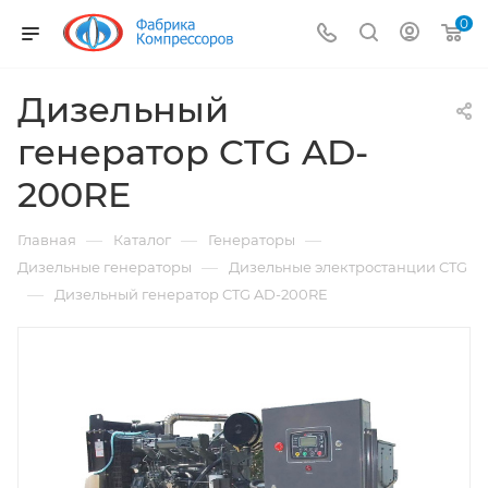
0
Дизельный
генератор CTG AD-
200RE
—
—
—
Главная
Каталог
Генераторы
—
Дизельные генераторы
Дизельные электростанции CTG
—
Дизельный генератор CTG AD-200RE