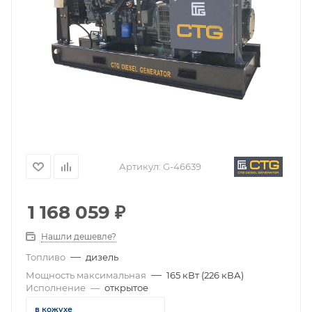
Артикул:
G-46639
1 168 059
₽
Нашли дешевле?
—
Топливо
дизель
—
Мощность максимальная
165 кВт (226 кВА)
Исполнение
—
открытое
в кожухе