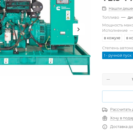
Нашли деше
—
Топливо
ди
Мощность мак
Исполнение
в кожухе
в к
Степень автом
1 - ручной пуск
Рассчитать 
Хочу в пода
Доставка до