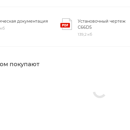
ическая документация
Установочный чертеж
C66D5
 кб
139,2 кб
ром покупают