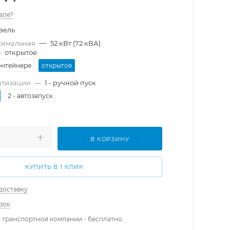
вле?
зель
—
симальная
52 кВт (72 кВА)
—
открытое
онтейнере
открытое
атизации
—
1 - ручной пуск
2 - автозапуск
В КОРЗИНУ
КУПИТЬ В 1 КЛИК
доставку
рок
 транспортной компании - бесплатно