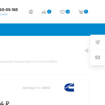
50-05-165
0
0
0
ВОНОК
зельный генератор Cummins C66D5
Артикул:
G-46832
44
₽