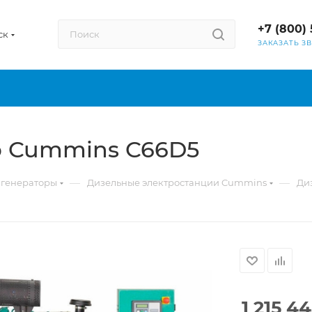
+7 (800) 
ск
ЗАКАЗАТЬ З
р Cummins C66D5
—
—
 генераторы
Дизельные электростанции Cummins
Ди
1 215 4