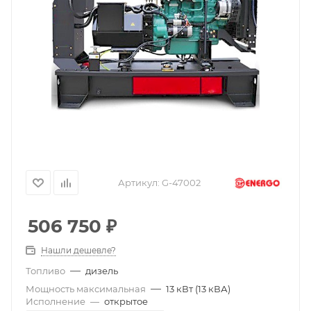
Артикул:
G-47002
506 750
₽
Нашли дешевле?
—
Топливо
дизель
—
Мощность максимальная
13 кВт (13 кВА)
Исполнение
—
открытое