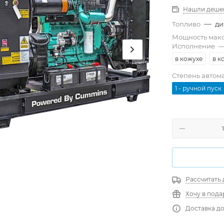
Нашли деше
—
Топливо
ди
Мощность мак
Исполнение
в кожухе
в к
Степень автом
1 - ручной пуск
Рассчитать 
Хочу в пода
Доставка до