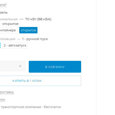
вле?
зель
—
симальная
70 кВт (88 кВА)
—
открытое
онтейнере
открытое
атизации
—
1 - ручной пуск
2 - автозапуск
В КОРЗИНУ
КУПИТЬ В 1 КЛИК
доставку
рок
 транспортной компании - бесплатно