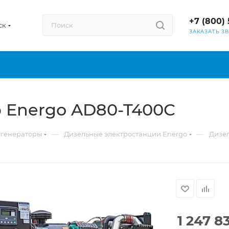
+7 (800) 
ск
ЗАКАЗАТЬ З
 Energo AD80-T400C
—
—
 генераторы
Дизельные электростанции Energo
Дизе
1 247 8