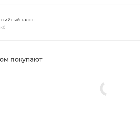
нтийный талон
 кб
ром покупают