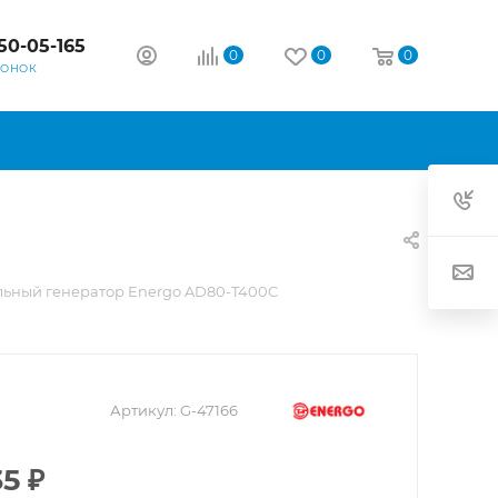
50-05-165
0
0
0
ВОНОК
льный генератор Energo AD80-T400C
Артикул:
G-47166
35
₽